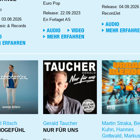
Euro Pop
Release: 04.09.2026
p
Release: 22.09.2023
RecordJet
: 03.08.2026
En Forlaget AS
sic & Records
l Rösch
Gerald Taucher
Martin Straka, Be
Kuhn, Hannes
IOGEFÜHL
NUR FÜR UNS
Gottwald, Marku