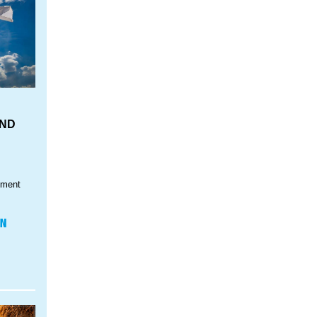
IND
nment