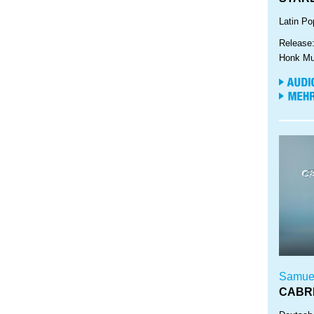
Latin Po
Release
Honk Mu
Samue
CABR