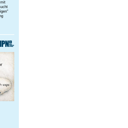
 mit
sucht
rigen"
ng