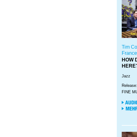
Tim Co
France
HOW D
HERE
Jazz
Release
FINE M