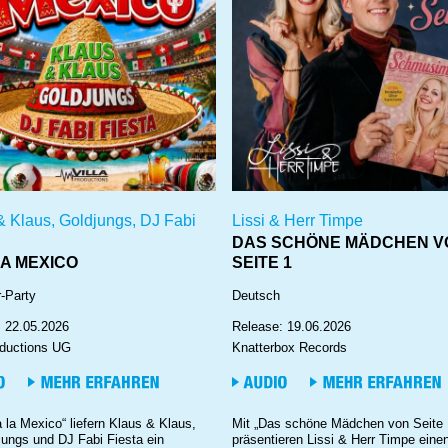
& Klaus, Goldjungs, DJ Fabi
Lissi & Herr Timpe
DAS SCHÖNE MÄDCHEN V
LA MEXICO
SEITE 1
-Party
Deutsch
: 22.05.2026
Release: 19.06.2026
oductions UG
Knatterbox Records
a la Mexico“ liefern Klaus & Klaus,
Mit „Das schöne Mädchen von Seite 
jungs und DJ Fabi Fiesta ein
präsentieren Lissi & Herr Timpe eine