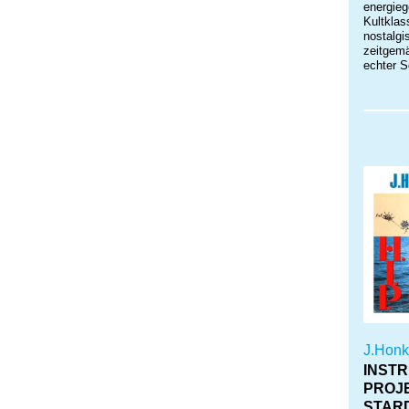
energie
Kultklas
nostalg
zeitgemä
echter 
J.Honk
INST
PROJE
STAR