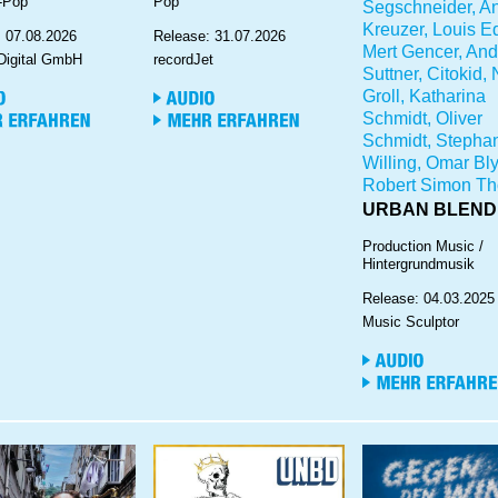
-Pop
Pop
Segschneider, A
Kreuzer, Louis Ed
: 07.08.2026
Release: 31.07.2026
Mert Gencer, An
Digital GmbH
recordJet
Suttner, Citokid, 
Groll, Katharina
Schmidt, Oliver
Schmidt, Stepha
Willing, Omar Bl
Robert Simon Tho
URBAN BLEND
Production Music /
Hintergrundmusik
Release: 04.03.2025
Music Sculptor