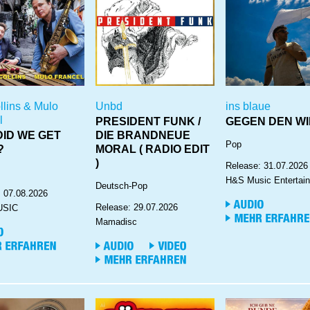
llins & Mulo
Unbd
ins blaue
l
PRESIDENT FUNK /
GEGEN DEN W
ID WE GET
DIE BRANDNEUE
Pop
?
MORAL ( RADIO EDIT
)
Release: 31.07.2026
H&S Music Entertai
Deutsch-Pop
: 07.08.2026
Release: 29.07.2026
USIC
Mamadisc