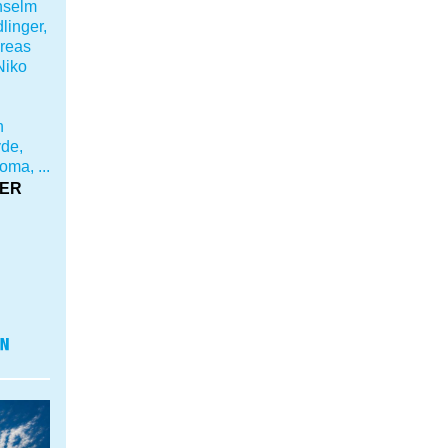
nselm
linger,
dreas
Niko
n
yde,
ma, ...
ER