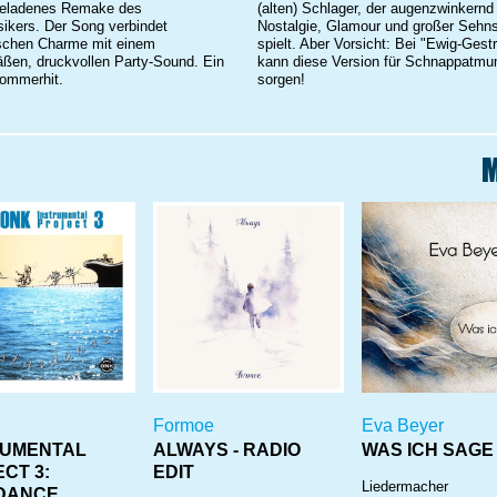
geladenes Remake des
(alten) Schlager, der augenzwinkernd
sikers. Der Song verbindet
Nostalgie, Glamour und großer Sehn
ischen Charme mit einem
spielt. Aber Vorsicht: Bei "Ewig-Gest
ßen, druckvollen Party-Sound. Ein
kann diese Version für Schnappatmu
Sommerhit.
sorgen!
Formoe
Eva Beyer
RUMENTAL
ALWAYS - RADIO
WAS ICH SAGE
CT 3:
EDIT
Liedermacher
DANCE