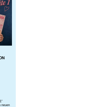
ON
1“
n neuen