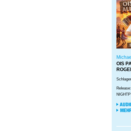
Micha
OIS P
ROGE
Schlager
Release
NIGHT