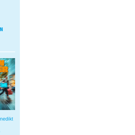
nedikt
s