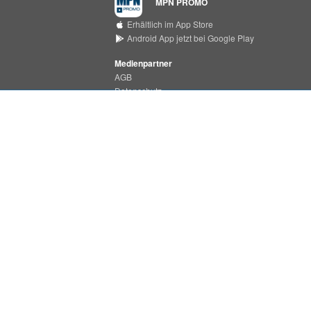
MPN PROMO
Erhältlich im App Store
Android App jetzt bei Google Play
Medienpartner
AGB
Datenschutz
Support Center
MPN MEDIA
Erhältlich im App Store
Android App jetzt bei Google Play
Impressum
MPN ist ein Produkt der
PHONONET GmbH
Bei der Pulvermühle 7a
D-22453 Hamburg
Tel.:
+49 (0)40 55 49 37 - 22