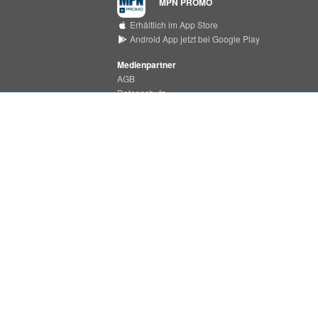
MPN PROMO
Erhältlich im App Store
Android App jetzt bei Google Play
Medienpartner
AGB
Datenschutz
Support Center
MPN MEDIA
Erhältlich im App Store
Android App jetzt bei Google Play
Impressum
MPN ist ein Produkt der
PHONONET GmbH
Bei der Pulvermühle 7a
D-22453 Hamburg
Tel.:
+49 (0)40 55 49 37 - 22