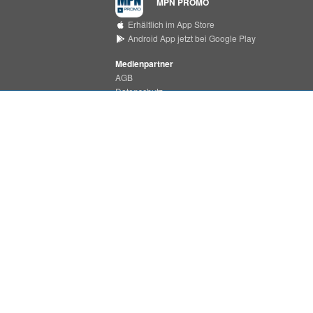
MPN PROMO
Erhältlich im App Store
Android App jetzt bei Google Play
Medienpartner
AGB
Datenschutz
Support Center
MPN MEDIA
Erhältlich im App Store
Android App jetzt bei Google Play
Impressum
MPN ist ein Produkt der
PHONONET GmbH
Bei der Pulvermühle 7a
D-22453 Hamburg
Tel.:
+49 (0)40 55 49 37 - 22