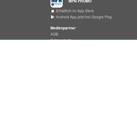
MPN PROMO
Erhältlich im App Store
Android App jetzt bei Google Play
Medienpartner
AGB
Datenschutz
Support Center
MPN MEDIA
Erhältlich im App Store
Android App jetzt bei Google Play
Impressum
MPN ist ein Produkt der
PHONONET GmbH
Bei der Pulvermühle 7a
D-22453 Hamburg
Tel.:
+49 (0)40 55 49 37 - 22