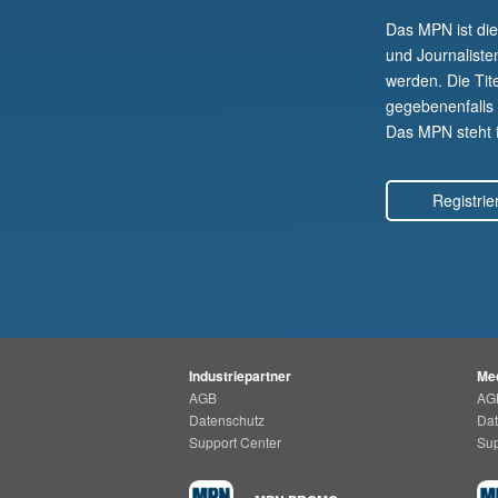
Das MPN ist di
und Journaliste
werden. Die Tit
gegebenenfalls a
Das MPN steht fü
Registrie
Industriepartner
Med
AGB
AG
Datenschutz
Dat
Support Center
Sup