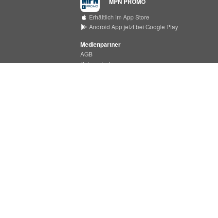
MPN PROMO
Erhältlich im App Store
Android App jetzt bei Google Play
Medienpartner
AGB
Datenschutz
Support Center
MPN MEDIA
Erhältlich im App Store
Android App jetzt bei Google Play
Impressum
MPN ist ein Produkt der
PHONONET GmbH
Bei der Pulvermühle 7a
D-22453 Hamburg
Tel.:
+49 (0)40 55 49 37 - 22