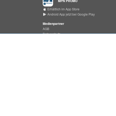
MPN PROMO
Erhältlich im App Store
Android App jetzt bei Google Play
Medienpartner
AGB
Datenschutz
Support Center
MPN MEDIA
Erhältlich im App Store
Android App jetzt bei Google Play
Impressum
MPN ist ein Produkt der
PHONONET GmbH
Bei der Pulvermühle 7a
D-22453 Hamburg
Tel.:
+49 (0)40 55 49 37 - 22