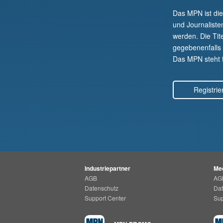
Das MPN ist di
und Journaliste
werden. Die Tit
gegebenenfalls a
Das MPN steht fü
Registrie
Industriepartner
Med
AGB
AG
Datenschutz
Dat
Support Center
Sup