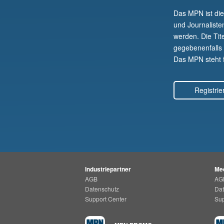
Das MPN ist di
und Journaliste
werden. Die Tit
gegebenenfalls a
Das MPN steht fü
Registrie
Industriepartner
Med
AGB
AG
Datenschutz
Dat
Support Center
Sup